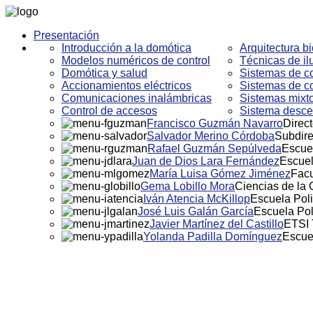
Presentación
Introducción a la domótica
Arquitectura bi
Modelos numéricos de control
Técnicas de i
Domótica y salud
Sistemas de co
Accionamientos eléctricos
Sistemas de co
Comunicaciones inalámbricas
Sistemas mixto
Control de accesos
Sistema descen
Francisco Guzmán Navarro
Direct
Salvador Merino Córdoba
Subdire
Rafael Guzmán Sepúlveda
Escuel
Juan de Dios Lara Fernández
Escuel
María Luisa Gómez Jiménez
Facu
Gema Lobillo Mora
Ciencias de la
Iván Atencia McKillop
Escuela Poli
José Luis Galán García
Escuela Pol
Javier Martínez del Castillo
ETSI 
Yolanda Padilla Domínguez
Escue