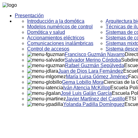
Presentación
Introducción a la domótica
Arquitectura bi
Modelos numéricos de control
Técnicas de i
Domótica y salud
Sistemas de co
Accionamientos eléctricos
Sistemas de co
Comunicaciones inalámbricas
Sistemas mixto
Control de accesos
Sistema descen
Francisco Guzmán Navarro
Direct
Salvador Merino Córdoba
Subdire
Rafael Guzmán Sepúlveda
Escuel
Juan de Dios Lara Fernández
Escuel
María Luisa Gómez Jiménez
Facu
Gema Lobillo Mora
Ciencias de la
Iván Atencia McKillop
Escuela Poli
José Luis Galán García
Escuela Pol
Javier Martínez del Castillo
ETSI 
Yolanda Padilla Domínguez
Escue