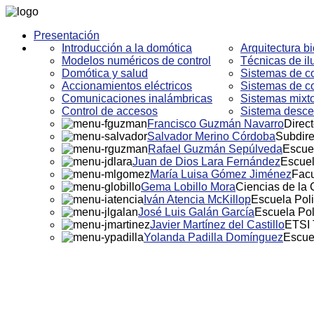
Presentación
Introducción a la domótica
Arquitectura bi
Modelos numéricos de control
Técnicas de i
Domótica y salud
Sistemas de co
Accionamientos eléctricos
Sistemas de co
Comunicaciones inalámbricas
Sistemas mixto
Control de accesos
Sistema descen
Francisco Guzmán Navarro
Direct
Salvador Merino Córdoba
Subdire
Rafael Guzmán Sepúlveda
Escuel
Juan de Dios Lara Fernández
Escuel
María Luisa Gómez Jiménez
Facu
Gema Lobillo Mora
Ciencias de la
Iván Atencia McKillop
Escuela Poli
José Luis Galán García
Escuela Pol
Javier Martínez del Castillo
ETSI 
Yolanda Padilla Domínguez
Escue