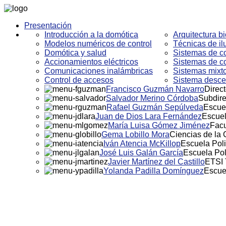
Presentación
Introducción a la domótica
Arquitectura bi
Modelos numéricos de control
Técnicas de i
Domótica y salud
Sistemas de co
Accionamientos eléctricos
Sistemas de co
Comunicaciones inalámbricas
Sistemas mixto
Control de accesos
Sistema descen
Francisco Guzmán Navarro
Direct
Salvador Merino Córdoba
Subdire
Rafael Guzmán Sepúlveda
Escuel
Juan de Dios Lara Fernández
Escuel
María Luisa Gómez Jiménez
Facu
Gema Lobillo Mora
Ciencias de la
Iván Atencia McKillop
Escuela Poli
José Luis Galán García
Escuela Pol
Javier Martínez del Castillo
ETSI 
Yolanda Padilla Domínguez
Escue