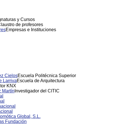
gnaturas y Cursos
laustro de profesores
res
Empresas e Instituciones
z Cielos
Escuela Politécnica Superior
e Larriva
Escuela de Arquitectura
tor KNX
 Martín
Investigador del CITIC
al
nal
nacional
cional
omótica Global, S.L.
as Fundación
n