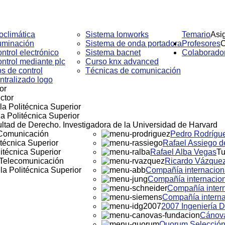
oclimática
Sistema lonworks
Temario
Asi
luminación
Sistema de onda portadora
Profesores
C
ntrol electrónico
Sistema bacnet
Colaborado
ntrol mediante plc
Curso knx advanced
s de control
Técnicas de comunicación
tralizado logo
or
ctor
a Politécnica Superior
a Politécnica Superior
ltad de Derecho. Investigadora de la Universidad de Harvard
 Comunicación
Pedro Rodrígue
técnica Superior
Rafael Assiego d
itécnica Superior
Rafael Alba Vegas
Tu
Telecomunicación
Ricardo Vázquez
la Politécnica Superior
Compañía internacion
Compañía internacio
Compañía inter
Compañía interna
2007 Ingeniería D
Cánov
Quorum Selecció