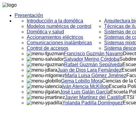
Presentación
Introducción a la domótica
Arquitectura bi
Modelos numéricos de control
Técnicas de i
Domótica y salud
Sistemas de co
Accionamientos eléctricos
Sistemas de co
Comunicaciones inalámbricas
Sistemas mixto
Control de accesos
Sistema descen
Francisco Guzmán Navarro
Direct
Salvador Merino Córdoba
Subdire
Rafael Guzmán Sepúlveda
Escuel
Juan de Dios Lara Fernández
Escuel
María Luisa Gómez Jiménez
Facu
Gema Lobillo Mora
Ciencias de la
Iván Atencia McKillop
Escuela Poli
José Luis Galán García
Escuela Pol
Javier Martínez del Castillo
ETSI 
Yolanda Padilla Domínguez
Escue