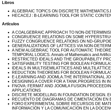
Libros
ALGEBRAIC TOPICS ON DISCRETE MATHEMATICS.
HECACEJ : B-LEARNING TOOL FOR STATIC CONTENT
Artículos
A COALGEBRAIC APPROACH TO NON-DETERMINISM. A
CONGRUENCE RELATIONS ON SOME HYPERSTRUCTURES. A
FUZZY CONGRUENCE RELATIONS ON ND-GRUPOIDS. Int
GENERALIZATIONS OF LATTICES VIA NON-DETERMINI
A NEW ALGEBRAIC TOOL FOR AUTOMATIC THEORE
TEMPORAL LOGICS. Annals of Mathematics and Artificial
RESTRICTED IDEALS AND THE GROUPABILITY PROP
SATISFIABILITY TESTING FOR BOOLEAN FORMULAS 
IDEALS IN MULTISEMILATTICES AND MULTILATTICES.
REDUCTION THEOREMS FOR BOOLEAN FORMULAS USIN
E-LEARNING AND JOOMLA.THE INTERNATIONAL J
DESIGNING A COVER FOR A TANK.PROGRESS IN I
FNOVA: FERMAT AND JOOMLA FUSION.PROCEEDIN
APPLICATIONS
DISCRETE MODELLING IN FOUNDATION DESIGN. E
RECUENTO DE DIAGRAMAS DE CIMENTACIÓN EN
FORO EXPERIMENTAL SOBRE RECURSOS DE MATEM
INFORMACIÓN Y LA COMUNICACIÓN EN LA DOCENCIA.Teor