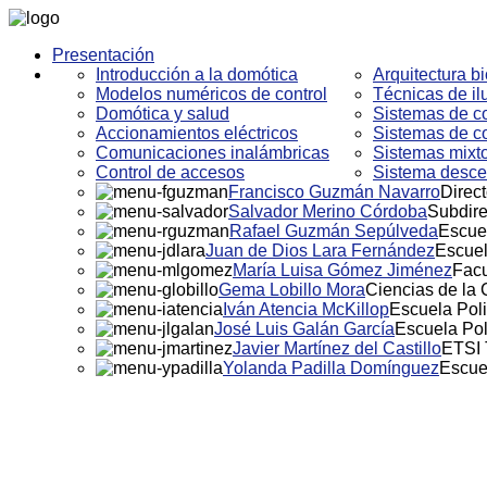
Presentación
Introducción a la domótica
Arquitectura bi
Modelos numéricos de control
Técnicas de i
Domótica y salud
Sistemas de co
Accionamientos eléctricos
Sistemas de co
Comunicaciones inalámbricas
Sistemas mixto
Control de accesos
Sistema descen
Francisco Guzmán Navarro
Direct
Salvador Merino Córdoba
Subdire
Rafael Guzmán Sepúlveda
Escuel
Juan de Dios Lara Fernández
Escuel
María Luisa Gómez Jiménez
Facu
Gema Lobillo Mora
Ciencias de la
Iván Atencia McKillop
Escuela Poli
José Luis Galán García
Escuela Pol
Javier Martínez del Castillo
ETSI 
Yolanda Padilla Domínguez
Escue